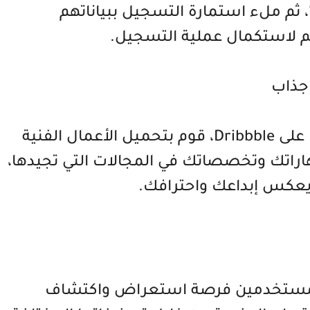
 ثم ملء استمارة التسجيل ببياناتهم
 لاستكمال عملية التسجيل.
جذاب
لتعبئة ملفك الشخصي بشكل جذاب على Dribbble، قوم بتحميل الأعمال الفنية
اراتك وتخصصاتك في المجالات التي تجيدها،
عكس إبداعك واحترافك.
وى Dribbble يتيح للمستخدمين فرصة استعراض واكتشاف